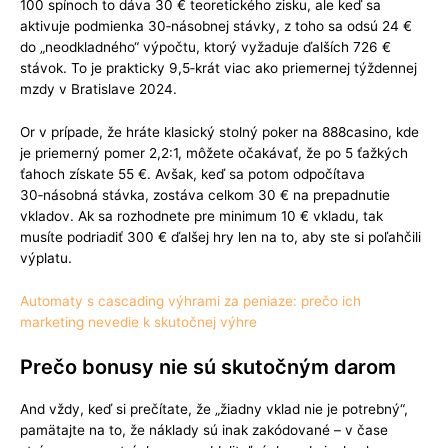
100 spínoch to dáva 30 € teoretického zisku, ale keď sa
aktivuje podmienka 30‑násobnej stávky, z toho sa odsú 24 €
do „neodkladného“ výpočtu, ktorý vyžaduje ďalších 726 €
stávok. To je prakticky 9,5‑krát viac ako priemernej týždennej
mzdy v Bratislave 2024.
Or v prípade, že hráte klasický stolný poker na 888casino, kde
je priemerný pomer 2,2:1, môžete očakávať, že po 5 ťažkých
ťahoch získate 55 €. Avšak, keď sa potom odpočítava
30‑násobná stávka, zostáva celkom 30 € na prepadnutie
vkladov. Ak sa rozhodnete pre minimum 10 € vkladu, tak
musíte podriadiť 300 € ďalšej hry len na to, aby ste si poľahčili
výplatu.
Automaty s cascading výhrami za peniaze: prečo ich
marketing nevedie k skutočnej výhre
Prečo bonusy nie sú skutočným darom
And vždy, keď si prečítate, že „žiadny vklad nie je potrebný“,
pamätajte na to, že náklady sú inak zakódované – v čase