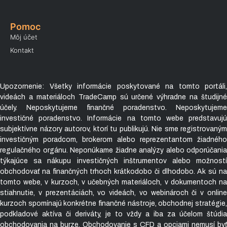
Pomoc
Môj účet
Kontakt
Upozornenie: Všetky informácie poskytované na tomto portáli,
videách a materiáloch TradeCamp sú určené výhradne na študijné
účely. Neposkytujeme finančné poradenstvo. Neposkytujeme
investičné poradenstvo. Informácie na tomto webe predstavujú
subjektívne názory autorov, ktorí tu publikujú. Nie sme registrovaným
investičným poradcom, brokerom alebo reprezentantom žiadného
regulačného orgánu. Neponúkame žiadne analýzy alebo odporúčania
týkajúce sa nákupu investičných inštrumentov alebo možností
obchodovať na finančných trhoch krátkodobo či dlhodobo. Ak sú na
tomto webe, v kurzoch, v učebných materiáloch, v dokumentoch na
stiahnutie, v prezentáciách, vo videách, vo webinároch či v online
kurzoch spomínajú konkrétne finančné nástroje, obchodnej stratégie,
podkladové aktíva či deriváty, je to vždy a iba za účelom štúdia
obchodovania na burze. Obchodovanie s CFD a opciami nemusí byť