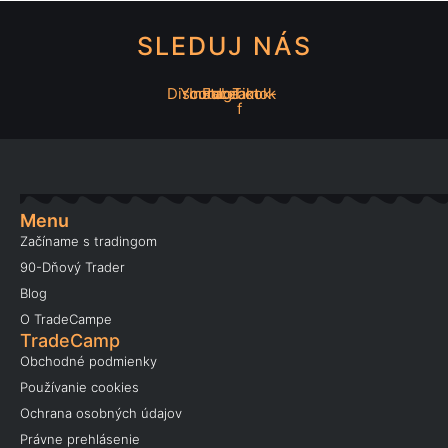
článku
SLEDUJ NÁS
Discord
Youtube
Instagram
Facebook-
Tiktok
f
Menu
Začíname s tradingom
90-Dňový Trader
Blog
O TradeCampe
TradeCamp
Obchodné podmienky
Používanie cookies
Ochrana osobných údajov
Právne prehlásenie