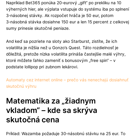
Napríklad Bet365 ponúka 20‑eurový „gift“ po prekliku na 10
výherných hier, ale výplata vstupuje do systému iba po splnení
3‑násobnej stávky. Ak rozpočet hráča je 50 eur, potom
3‑násobná stávka dosiahne 150 eur a len 15 percent z celkovej
sumy prinesie skutočné peniaze.
And keď sa pozriete na sloty ako Starburst, zistíte, že ich
volatilita je nižšia než u Gonzo’s Quest. Táto rozdielnosť je
dôležitá, pretože nízka volatilita prináša častejšie malé výhry,
ktoré môžete ľahko zameniť s bonusovým „free spin“ – v
podstate lollipop pri zubnom lekárovi.
Automaty cez internet online – prečo vás nenechajú dosiahnuť
skutočnú výhru
Matematika za „žiadnym
vkladom“ – kde sa skrýva
skutočná cena
Príklad: Wazamba požaduje 30‑násobnú stávku na 25 eur. To