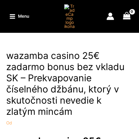
Preskočiť
na
obsah
Menu
Main
Menu
wazamba casino 25€
zadarmo bonus bez vkladu
SK – Prekvapovanie
číselného džbánu, ktorý v
skutočnosti nevedie k
zlatým mincám
Od