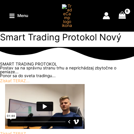
Preskočiť
na
obsah
Menu
Main
Menu
Smart Trading Protokol Nový
SMART TRADING PROTOKOL
Postav sa na správnu stranu trhu a neprichádzaj zbytočne o
peniaze...
Ponor sa do sveta tradingu...
Získať TERAZ...
Získať TERAZ...