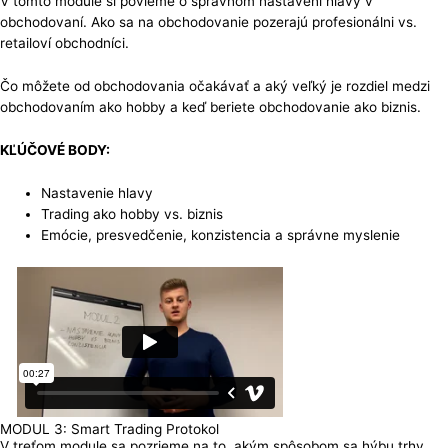
V tomto module si povieme o správnom nastavení hlavy v
obchodovaní. Ako sa na obchodovanie pozerajú profesionálni vs.
retailoví obchodníci.
Čo môžete od obchodovania očakávať a aký veľký je rozdiel medzi
obchodovaním ako hobby a keď beriete obchodovanie ako biznis.
KĽÚČOVÉ BODY:
Nastavenie hlavy
Trading ako hobby vs. biznis
Emócie, presvedčenie, konzistencia a správne myslenie
MODUL 3: Smart Trading Protokol
V treťom module sa pozrieme na to, akým spôsobom sa hýbu trhy.