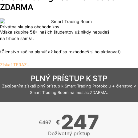
ZDARMA
Privátna skupina obchodníkov
Vďaka skupine
50+
našich študentov už nikdy nebudeš
na trhoch sám/a.
(Členstvo začína plynúť až keď sa rozhodneš si ho aktivovať)
Získať TERAZ...
PLNÝ PRÍSTUP K STP
Zakúpením získaš plný prístup k Smart Trading Protokolu + členstvo v
Smart Trading Room na mesiac ZDARMA.
247
€
€
497
Doživotný prístup