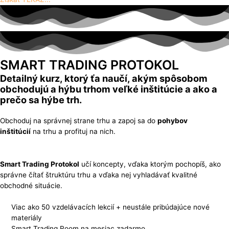
SMART TRADING PROTOKOL
Detailný kurz, ktorý ťa naučí, akým spôsobom
obchodujú a hýbu trhom veľké inštitúcie a ako a
prečo sa hýbe trh.
Obchoduj na správnej strane trhu a zapoj sa do
pohybov
inštitúcií
na trhu a profituj na nich.
Smart Trading Protokol
učí koncepty, vďaka ktorým pochopíš, ako
správne čítať štruktúru trhu a vďaka nej vyhladávať kvalitné
obchodné situácie.
Viac ako 50 vzdelávacích lekcií + neustále pribúdajúce nové
materiály
Smart Trading Room na mesiac zadarmo