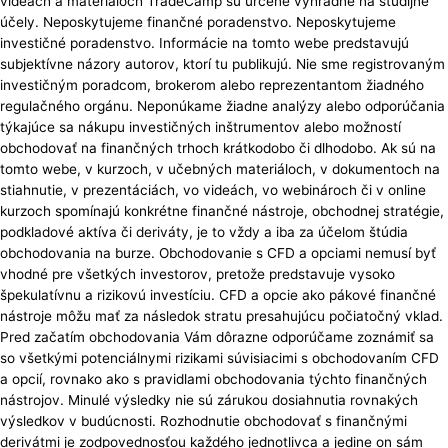
videách a materiáloch TradeCamp sú určené výhradne na študijné
účely. Neposkytujeme finančné poradenstvo. Neposkytujeme
investičné poradenstvo. Informácie na tomto webe predstavujú
subjektívne názory autorov, ktorí tu publikujú. Nie sme registrovaným
investičným poradcom, brokerom alebo reprezentantom žiadného
regulačného orgánu. Neponúkame žiadne analýzy alebo odporúčania
týkajúce sa nákupu investičných inštrumentov alebo možností
obchodovať na finančných trhoch krátkodobo či dlhodobo. Ak sú na
tomto webe, v kurzoch, v učebných materiáloch, v dokumentoch na
stiahnutie, v prezentáciách, vo videách, vo webinároch či v online
kurzoch spomínajú konkrétne finančné nástroje, obchodnej stratégie,
podkladové aktíva či deriváty, je to vždy a iba za účelom štúdia
obchodovania na burze. Obchodovanie s CFD a opciami nemusí byť
vhodné pre všetkých investorov, pretože predstavuje vysoko
špekulatívnu a rizikovú investíciu. CFD a opcie ako pákové finančné
nástroje môžu mať za následok stratu presahujúcu počiatočný vklad.
Pred začatím obchodovania Vám dôrazne odporúčame zoznámiť sa
so všetkými potenciálnymi rizikami súvisiacimi s obchodovaním CFD
a opcií, rovnako ako s pravidlami obchodovania týchto finančných
nástrojov. Minulé výsledky nie sú zárukou dosiahnutia rovnakých
výsledkov v budúcnosti. Rozhodnutie obchodovať s finančnými
derivátmi je zodpovednosťou každého jednotlivca a jedine on sám