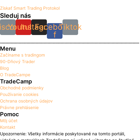
Získať Smart Trading Protokol
Sleduj nás
iscord
Youtube
Instagram
Facebook-
Tiktok
f
Menu
Začíname s tradingom
90-Dňový Trader
Blog
O TradeCampe
TradeCamp
Obchodné podmienky
Používanie cookies
Ochrana osobných údajov
Právne prehlásenie
Pomoc
Môj účet
Kontakt
Upozornenie: Všetky informácie poskytované na tomto portáli,