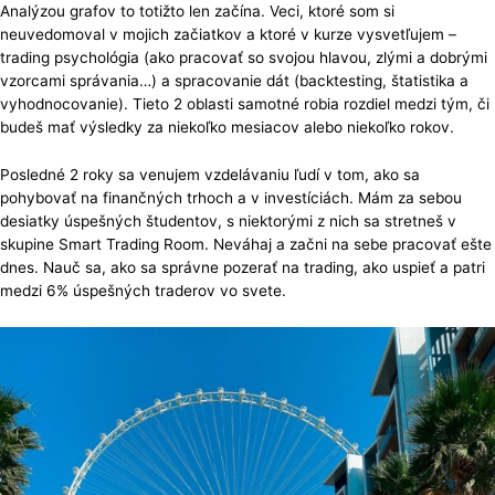
Analýzou grafov to totižto len začína. Veci, ktoré som si
neuvedomoval v mojich začiatkov a ktoré v kurze vysvetľujem –
trading psychológia (ako pracovať so svojou hlavou, zlými a dobrými
vzorcami správania…) a spracovanie dát (backtesting, štatistika a
vyhodnocovanie). Tieto 2 oblasti samotné robia rozdiel medzi tým, či
budeš mať výsledky za niekoľko mesiacov alebo niekoľko rokov.
Posledné 2 roky sa venujem vzdelávaniu ľudí v tom, ako sa
pohybovať na finančných trhoch a v investíciách. Mám za sebou
desiatky úspešných študentov, s niektorými z nich sa stretneš v
skupine Smart Trading Room. Neváhaj a začni na sebe pracovať ešte
dnes. Nauč sa, ako sa správne pozerať na trading, ako uspieť a patri
medzi 6% úspešných traderov vo svete.