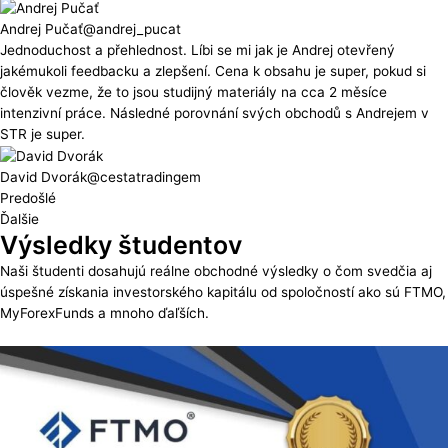
Andrej Pučať
@andrej_pucat
Jednoduchost a přehlednost. Líbi se mi jak je Andrej otevřený
jakémukoli feedbacku a zlepšení. Cena k obsahu je super, pokud si
člověk vezme, že to jsou studijný materiály na cca 2 měsíce
intenzivní práce. Následné porovnání svých obchodů s Andrejem v
STR je super.
David Dvorák
@cestatradingem
Predošlé
Ďalšie
Výsledky študentov
Naši študenti dosahujú reálne obchodné výsledky o čom svedčia aj
úspešné získania investorského kapitálu od spoločností ako sú FTMO,
MyForexFunds a mnoho ďaľších.