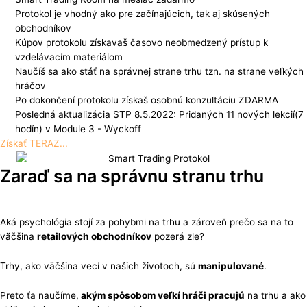
Protokol je vhodný ako pre začínajúcich, tak aj skúsených
obchodníkov
Kúpov protokolu získavaš časovo neobmedzený prístup k
vzdelávacím materiálom
Naučíš sa ako stáť na správnej strane trhu tzn. na strane veľkých
hráčov
Po dokončení protokolu získaš osobnú konzultáciu ZDARMA
Posledná
aktualizácia STP
8.5.2022: Pridaných 11 nových lekcií(7
hodín) v Module 3 - Wyckoff
Získať TERAZ...
Zaraď sa na správnu stranu trhu
Aká psychológia stojí za pohybmi na trhu a zároveň prečo sa na to
väčšina
retailových obchodníkov
pozerá zle?
Trhy, ako väčšina vecí v našich životoch, sú
manipulované
.
Preto ťa naučíme,
akým spôsobom veľkí hráči pracujú
na trhu a ako