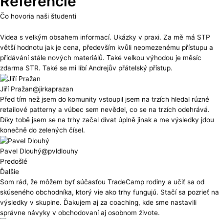
Referencie
Čo hovoria naši študenti
Videa s velkým obsahem informací. Ukázky v praxi. Za mě má STP
větší hodnotu jak je cena, především kvůli neomezenému přístupu a
přidávání stále nových materiálů. Také velkou výhodou je měsíc
zdarma STR. Také se mi líbí Andrejův přátelský přístup.
Jiří Pražan
@jirkaprazan
Před tím než jsem do komunity vstoupil jsem na trzích hledal rúzné
retailové patterny a vúbec sem nevědel, co se na trzích odehrává.
Díky tobě jsem se na trhy začal dívat úplně jinak a me výsledky jdou
konečně do zelených čísel.
Pavel Dlouhý
@pvldlouhy
Predošlé
Ďalšie
Som rád, že môžem byť súčasťou TradeCamp rodiny a učiť sa od
skúseného obchodníka, ktorý vie ako trhy fungujú. Stačí sa pozrieť na
výsledky v skupine. Ďakujem aj za coaching, kde sme nastavili
správne návyky v obchodovaní aj osobnom živote.