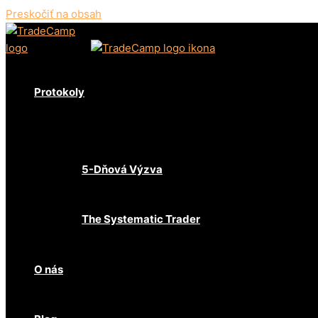
Preskočiť na obsah
Protokoly
Menu Toggle
5-Dňová Výzva
The Systematic Trader
O nás