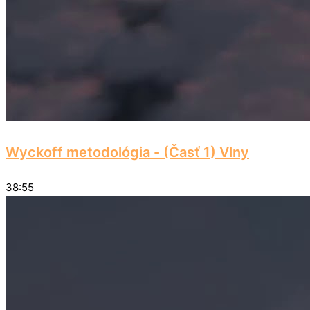
Wyckoff metodológia - (Časť 1) Vlny
38:55