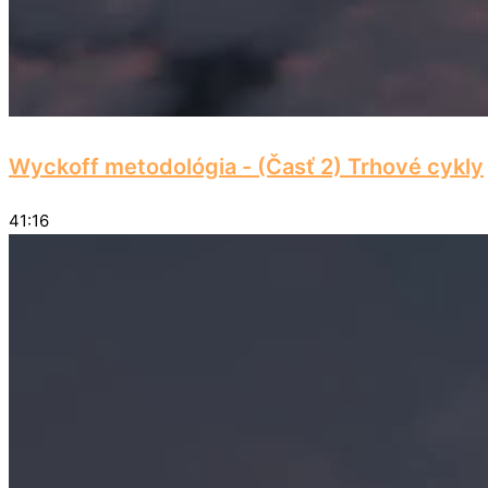
Wyckoff metodológia - (Časť 2) Trhové cykly
41:16