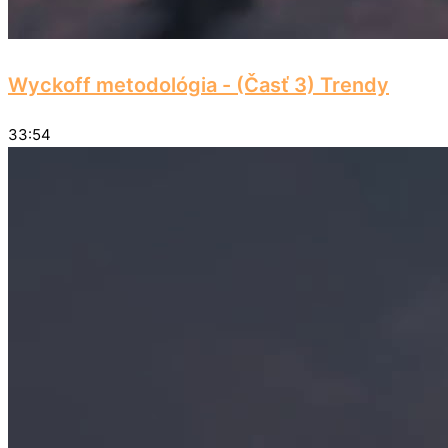
Wyckoff metodológia - (Časť 3) Trendy
33:54