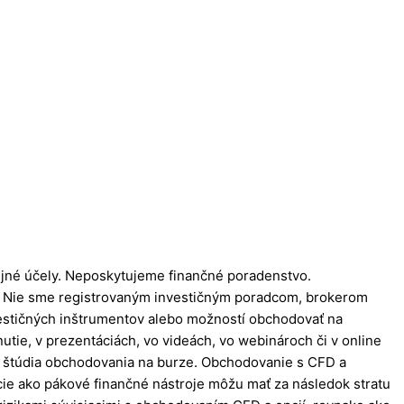
ijné účely. Neposkytujeme finančné poradenstvo.
jú. Nie sme registrovaným investičným poradcom, brokerom
estičných inštrumentov alebo možností obchodovať na
tie, v prezentáciách, vo videách, vo webinároch či v online
lom štúdia obchodovania na burze. Obchodovanie s CFD a
cie ako pákové finančné nástroje môžu mať za následok stratu