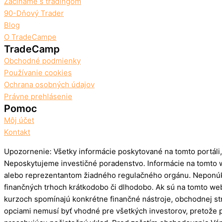
Začíname s tradingom
90-Dňový Trader
Blog
O TradeCampe
TradeCamp
Obchodné podmienky
Používanie cookies
Ochrana osobných údajov
Právne prehlásenie
Pomoc
Môj účet
Kontakt
Upozornenie: Všetky informácie poskytované na tomto portáli
Neposkytujeme investičné poradenstvo. Informácie na tomto w
alebo reprezentantom žiadného regulačného orgánu. Neponúk
finančných trhoch krátkodobo či dlhodobo. Ak sú na tomto web
kurzoch spomínajú konkrétne finančné nástroje, obchodnej str
opciami nemusí byť vhodné pre všetkých investorov, pretože p