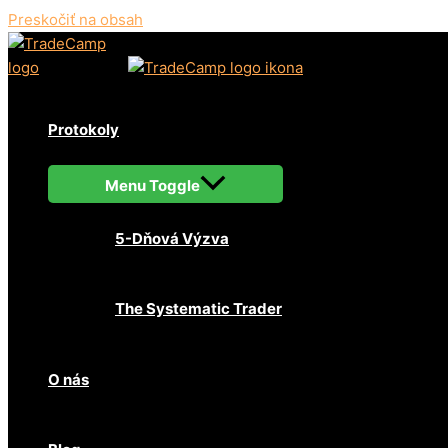
Preskočiť na obsah
Protokoly
Menu Toggle
5-Dňová Výzva
The Systematic Trader
O nás