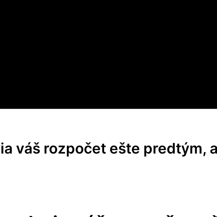
ia váš rozpočet ešte predtým, a