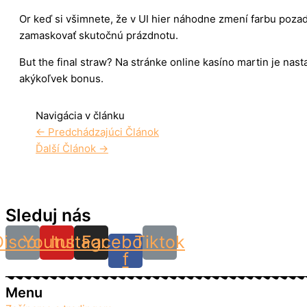
Or keď si všimnete, že v UI hier náhodne zmení farbu pozadi
zamaskovať skutočnú prázdnotu.
But the final straw? Na stránke online kasíno martin je nast
akýkoľvek bonus.
Navigácia v článku
←
Predchádzajúci Článok
Ďalší Článok
→
Sleduj nás
Discord
Youtube
Instagram
Facebook-
Tiktok
f
Menu