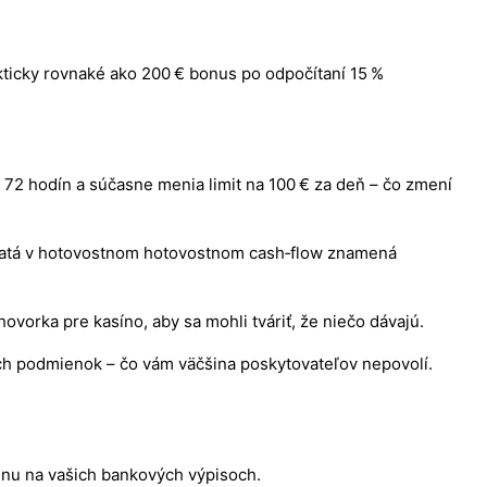
akticky rovnaké ako 200 € bonus po odpočítaní 15 %
ž 72 hodín a súčasne menia limit na 100 € za deň – čo zmení
 stratá v hotovostnom hotovostnom cash‑flow znamená
ýhovorka pre kasíno, aby sa mohli tváriť, že niečo dávajú.
ých podmienok – čo vám väčšina poskytovateľov nepovolí.
pinu na vašich bankových výpisoch.