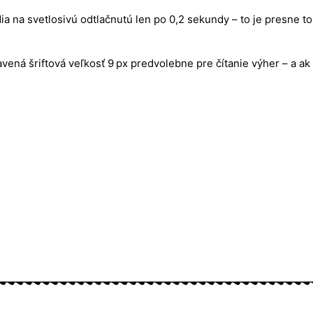
a na svetlosivú odtlačnutú len po 0,2 sekundy – to je presne to,
avená šriftová veľkosť 9 px predvolebne pre čítanie výher – a ak 