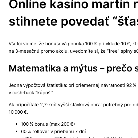
Online kasíno martin 
stihnete povedať “šťa
Všetci vieme, že bonusová ponuka 100 % pri vklade 10 €, k
na 3‑mesačnú promo akciu, uvedomíte si, že “free” spiny sú
Matematika a mýtus – prečo sa
Jedna výpočtová štatistika: pri priemernej návratnosti 92 % 
v cash‑back “kúpoš.”
Ak pripočítate 2,7‑krát vyšší stávkový obrat potrebný pre o
10 000 €.
100 % bonus (max 200 €)
60 % rollover v priebehu 7 dní