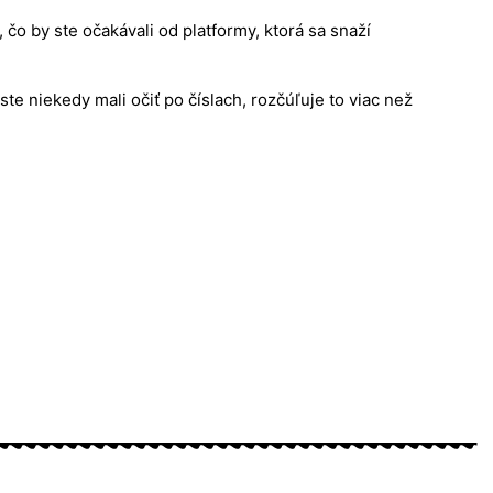
 čo by ste očakávali od platformy, ktorá sa snaží
ste niekedy mali očiť po číslach, rozčúľuje to viac než