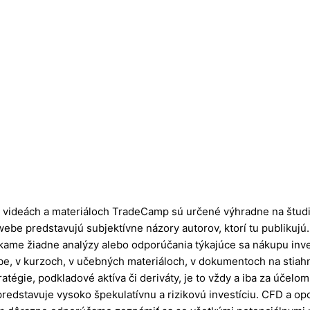
, videách a materiáloch TradeCamp sú určené výhradne na štud
ebe predstavujú subjektívne názory autorov, ktorí tu publiku
ame žiadne analýzy alebo odporúčania týkajúce sa nákupu inv
e, v kurzoch, v učebných materiáloch, v dokumentoch na stiahnu
atégie, podkladové aktíva či deriváty, je to vždy a iba za úče
redstavuje vysoko špekulatívnu a rizikovú investíciu. CFD a op