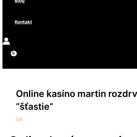
Blog
Kontakt
Online kasíno martin rozdrv
“šťastie”
Od