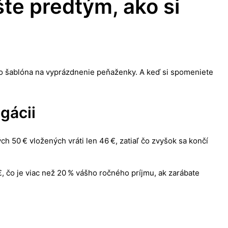
šte predtým, ako si
ako šablóna na vyprázdnenie peňaženky. A keď si spomeniete
gácii
ch 50 € vložených vráti len 46 €, zatiaľ čo zvyšok sa končí
€, čo je viac než 20 % vášho ročného príjmu, ak zarábate