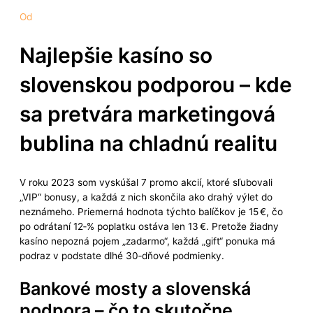
Od
Najlepšie kasíno so
slovenskou podporou – kde
sa pretvára marketingová
bublina na chladnú realitu
V roku 2023 som vyskúšal 7 promo akcií, ktoré sľubovali
„VIP“ bonusy, a každá z nich skončila ako drahý výlet do
neznámeho. Priemerná hodnota týchto balíčkov je 15 €, čo
po odrátaní 12‑% poplatku ostáva len 13 €. Pretože žiadny
kasíno nepozná pojem „zadarmo“, každá „gift“ ponuka má
podraz v podstate dlhé 30‑dňové podmienky.
Bankové mosty a slovenská
podpora – čo to skutočne