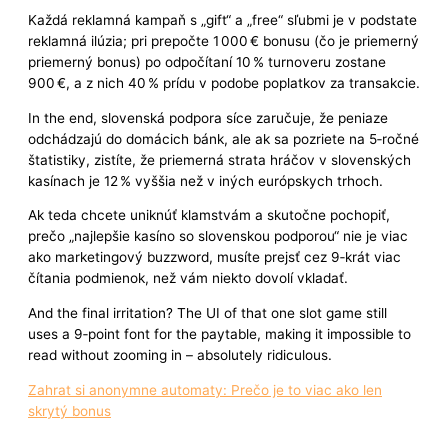
Každá reklamná kampaň s „gift“ a „free“ sľubmi je v podstate
reklamná ilúzia; pri prepočte 1 000 € bonusu (čo je priemerný
priemerný bonus) po odpočítaní 10 % turnoveru zostane
900 €, a z nich 40 % prídu v podobe poplatkov za transakcie.
In the end, slovenská podpora síce zaručuje, že peniaze
odchádzajú do domácich bánk, ale ak sa pozriete na 5‑ročné
štatistiky, zistíte, že priemerná strata hráčov v slovenských
kasínach je 12 % vyššia než v iných európskych trhoch.
Ak teda chcete uniknúť klamstvám a skutočne pochopiť,
prečo „najlepšie kasíno so slovenskou podporou“ nie je viac
ako marketingový buzzword, musíte prejsť cez 9‑krát viac
čítania podmienok, než vám niekto dovolí vkladať.
And the final irritation? The UI of that one slot game still
uses a 9‑point font for the paytable, making it impossible to
read without zooming in – absolutely ridiculous.
Zahrat si anonymne automaty: Prečo je to viac ako len
skrytý bonus