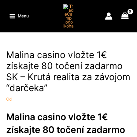
Preskočiť
na
obsah
Menu
Main
Menu
Malina casino vložte 1€
získajte 80 točení zadarmo
SK – Krutá realita za závojom
“darčeka”
Od
Malina casino vložte 1€
získajte 80 točení zadarmo