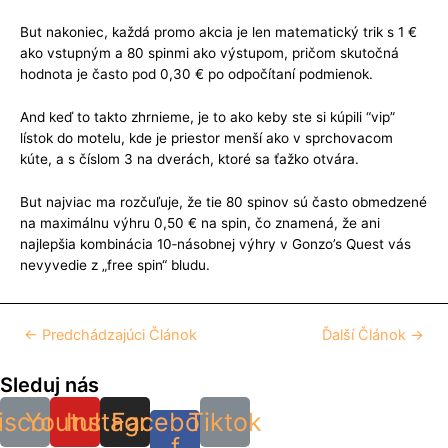
But nakoniec, každá promo akcia je len matematický trik s 1 €
ako vstupným a 80 spinmi ako výstupom, pričom skutočná
hodnota je často pod 0,30 € po odpočítaní podmienok.
And keď to takto zhrnieme, je to ako keby ste si kúpili “vip”
lístok do motelu, kde je priestor menší ako v sprchovacom
kúte, a s číslom 3 na dverách, ktoré sa ťažko otvára.
But najviac ma rozčuľuje, že tie 80 spinov sú často obmedzené
na maximálnu výhru 0,50 € na spin, čo znamená, že ani
najlepšia kombinácia 10‑násobnej výhry v Gonzo’s Quest vás
nevyvedie z „free spin“ bludu.
Navigácia
←
Predchádzajúci Článok
Ďalší Článok
→
v
článku
Sleduj nás
iscord
Youtube
Instagram
Facebook-
Tiktok
f