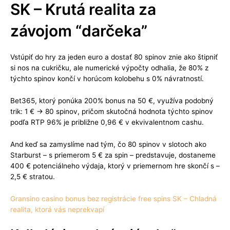
SK – Krutá realita za
závojom “darčeka”
Vstúpiť do hry za jeden euro a dostať 80 spinov znie ako štipniť
si nos na cukričku, ale numerické výpočty odhalia, že 80% z
týchto spinov končí v horúcom kolobehu s 0% návratností.
Bet365, ktorý ponúka 200% bonus na 50 €, využíva podobný
trik: 1 € → 80 spinov, pričom skutočná hodnota týchto spinov
podľa RTP 96% je približne 0,96 € v ekvivalentnom cashu.
And keď sa zamyslíme nad tým, čo 80 spinov v slotoch ako
Starburst – s priemerom 5 € za spin – predstavuje, dostaneme
400 € potenciálneho výdaja, ktorý v priemernom hre skončí s –
2,5 € stratou.
Gransino casino bonus bez registrácie free spins SK – Chladná
realita, ktorá vás neprekvapí