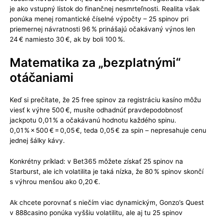
je ako vstupný lístok do finančnej nesmrteľnosti. Realita však
ponúka menej romantické číselné výpočty – 25 spinov pri
priemernej návratnosti 96 % prinášajú očakávaný výnos len
24 € namiesto 30 €, ak by boli 100 %.
Matematika za „bezplatnými“
otáčaniami
Keď si prečítate, že 25 free spinov za registráciu kasíno môžu
viesť k výhre 500 €, musíte odhadnúť pravdepodobnosť
jackpotu 0,01 % a očakávanú hodnotu každého spinu.
0,01 % × 500 € = 0,05 €, teda 0,05 € za spin – nepresahuje cenu
jednej šálky kávy.
Konkrétny príklad: v Bet365 môžete získať 25 spinov na
Starburst, ale ich volatilita je taká nízka, že 80 % spinov skončí
s výhrou menšou ako 0,20 €.
Ak chcete porovnať s niečím viac dynamickým, Gonzo’s Quest
v 888casino ponúka vyššiu volatilitu, ale aj tu 25 spinov